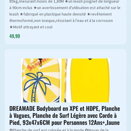
85kg,mesurant moins de 1,80M ★un leash poignet de longueur
à 90cm inclus ★un avertissement d'utilisation est attaché sur le
leash ★fabriqué en plastique haute densité ★revêtement
thermoformé,non toxique,résistant à l'eau et à la corrosion
★Motif attrayant et cool
49,99
DREAMADE Bodyboard en XPE et HDPE, Planche
à Vagues, Planche de Surf Légère avec Corde à
Pied, 93x47x6CM pour Personnes 12Ans+,Jaune
✿Planche de surf est colorée et à la mode ✿Noyau de la