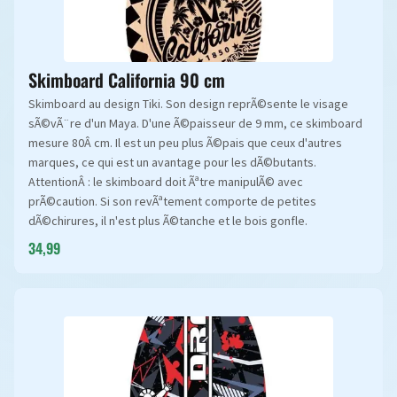
Skimboard California 90 cm
Skimboard au design Tiki. Son design reprÃ©sente le visage
sÃ©vÃ¨re d'un Maya. D'une Ã©paisseur de 9 mm, ce skimboard
mesure 80Â cm. Il est un peu plus Ã©pais que ceux d'autres
marques, ce qui est un avantage pour les dÃ©butants.
AttentionÂ : le skimboard doit Ãªtre manipulÃ© avec
prÃ©caution. Si son revÃªtement comporte de petites
dÃ©chirures, il n'est plus Ã©tanche et le bois gonfle.
34,99