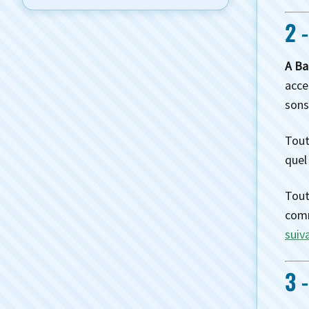
2 
A Ba
acce
sons
Tout
quel
Tout
comm
suiv
3 