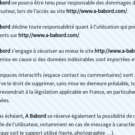
bord
ne pourra être tenu pour responsable des dommages dir
lisateur, lors de l’accès au site
http://www.a-babord.com/
.
bord
décline toute responsabilité quant à l’utilisation qui p
ents sur
http://www.a-babord.com/
.
bord
s’engage à sécuriser au mieux le site
http://www.a-bab
 mise en cause si des données indésirables sont importées et 
espaces interactifs (espace contact ou commentaires) sont à 
rve le droit de supprimer, sans mise en demeure préalable, 
reviendrait à la législation applicable en France, en particulie
ées.
as échéant,
A Babord
se réserve également la possibilité de m
le de l’utilisateur, notamment en cas de message à caractère
 que soit le support utilisé (texte, photographie …).