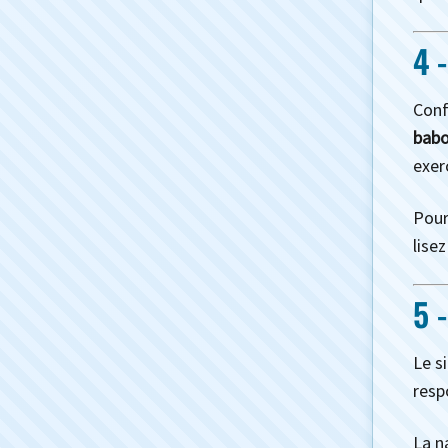
4 
Conf
babo
exer
Pour
lise
5 
Le s
resp
La n