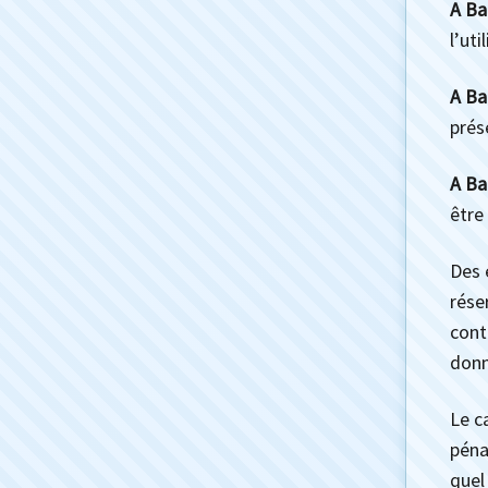
A Ba
l’uti
A Ba
prés
A Ba
être
Des 
rése
cont
donn
Le c
péna
quel