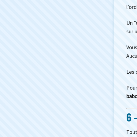
l’ord
Un "
sur 
Vous
Aucu
Les 
Pour
babo
6 
Tout 