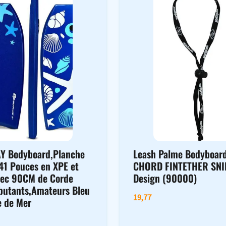
Y Bodyboard,Planche
Leash Palme Bodyboar
 41 Pouces en XPE et
CHORD FINTETHER SN
ec 90CM de Corde
Design (90000)
butants,Amateurs Bleu
19,77
e de Mer