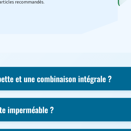
 articles recommandés.
pette et une combinaison intégrale ?
te imperméable ?