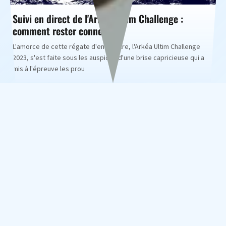
Suivi en direct de l'Arkéa Ultim Challenge :
comment rester connecté
L'amorce de cette régate d'envergure, l'Arkéa Ultim Challenge
2023, s'est faite sous les auspices d'une brise capricieuse qui a
mis à l'épreuve les prou
Arkéa Ultim Challgende : dans les coulisses du
départ
Ambiance matinale à la marina Le 7 janvier 2023, alors que l'aube
étire ses premiers rayons sur Brest, un frisson parcourt la Ma