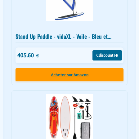
Stand Up Paddle - vidaXL - Voile - Bleu et...
405.60
€
Cdiscount FR
Acheter sur Amazon