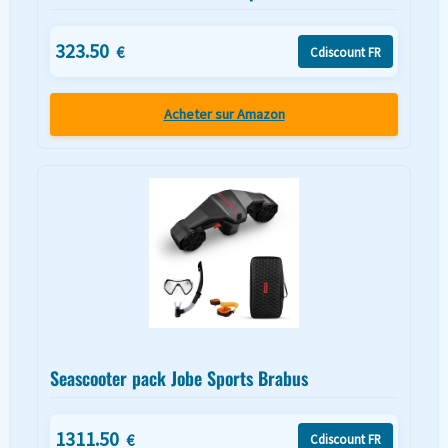
323.50
€
Cdiscount FR
Acheter sur Amazon
Seascooter pack Jobe Sports Brabus
1311.50
€
Cdiscount FR