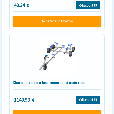
43.34
€
Cdiscount FR
Acheter sur Amazon
Chariot de mise à leau remorque à main rem...
1149.90
€
Cdiscount FR