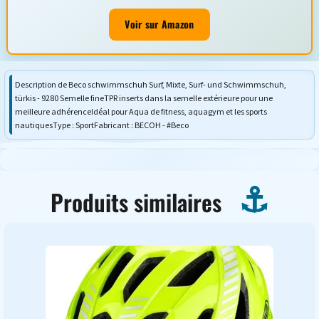
Voir sur Amazon
Description de Beco schwimmschuh Surf, Mixte, Surf- und Schwimmschuh,
türkis - 9280 Semelle fineTPR inserts dans la semelle extérieure pour une
meilleure adhérenceIdéal pour Aqua de fitness, aquagym et les sports
nautiquesType : SportFabricant : BECOH - #Beco
Produits similaires