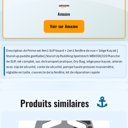
Amazon
Voir sur Amazon
Description de Prime set 9en1 SUP board + 2en1 fenêtre de vue + Siège Kayak |
Stand up paddle gonflable | Stand Up Paddling Sportstech WBX300/320 Planche
de SUP, set complet, sac de transport pratique, Dry Bag, siège pour kayak, aileron
avec clip de sécurité, corde de sécurité, pompe haute pression manomètre,
réglable en taille, couvercle de la fenêtre, kit de réparation rapide
Produits similaires