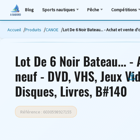
Blog
Sports nautiques
Pêche
Compétitions
Accueil
Produits
CANOE
Lot De 6 Noir Bateau... - Achat et vente d
Lot De 6 Noir Bateau... -
neuf - DVD, VHS, Jeux Vi
Disques, Livres, B#140
Référence : 6030598927155