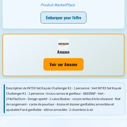
Produit MarketPlace
Embarquer pour l'offre
Amazon
Voir sur Amazon
Description de INTEX Set Kayak Challenger K1 - 1 personne - Vert INTEX Set Kayak
Challenger K1 - 1 personne - Inclus rames et gonfleur - 68305NP - Vert -
274x76x33cm - Design sportif - 1 valve Boston - vinyle renforcé très résistant - filet
de rangement - corde de pourtour - Assise et dossier gonflables amovibles et
ajustable Fond gonflable - dérive amovible - 2 chambres à air