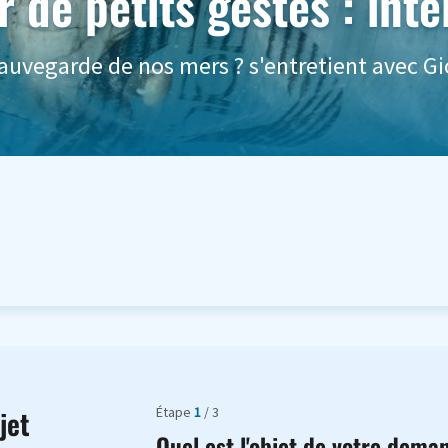
 de petits gestes : int
uvegarde de nos mers ? s'entretient avec Gi
Étape
1
/ 3
jet
Quel est l'objet de votre dema