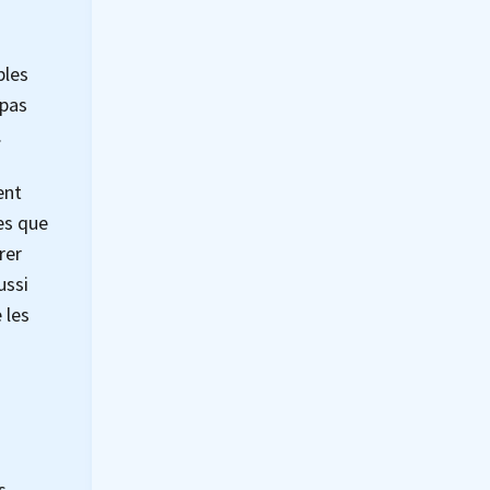
bles
 pas
.
ent
es que
rer
ussi
 les
s.