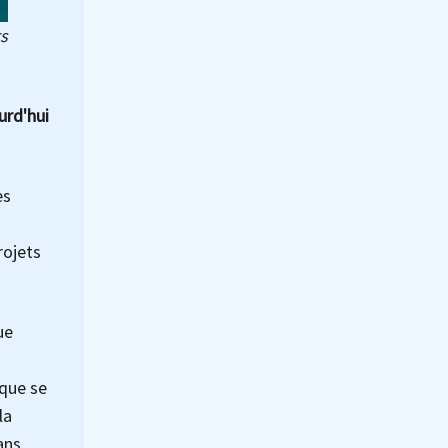
ts
urd'hui
es
rojets
ue
ique se
la
ans