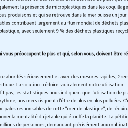
alement la présence de microplastiques dans les coquillage
ous produisons et qui se retrouve dans la mer puisse un jour 
tables contribuent largement au flux mondial de déchets plas
e plastique, avec seulement 9 % des déchets plastiques recyc
 vous préoccupent le plus et qui, selon vous, doivent être r
tre abordés sérieusement et avec des mesures rapides, Gre
astique. La solution : réduire radicalement notre utilisation
t pas, les statistiques nous indiquent que l'utilisation de p
ythme, nos mers risquent d'être de plus en plus polluées. C'
ipales responsables de cette "mer de plastique", de réduire
ner la mentalité du jetable qui étouffe la planète. La pétiti
3 millions de personnes, demandant précisément aux multinat