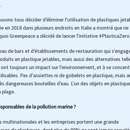
.
vons tous décider d'éliminer l'utilisation de plastiques jeta
en 2018 dans plusieurs endroits en Italie a montré que ne
rquoi Greenpeace a décidé de lancer l'initiative #PlasticaZero
seau de bars et d'établissements de restauration qui s'engag
duits en plastique jetables, mais aussi des alternatives tell
 ont toujours un impact sur l'environnement, et à se concent
tilisables. Pas d'assiettes ni de gobelets en plastique, mais a
ès dangereuses bouteilles d'eau. L'un des objets en plastique
a plage.
responsables de la pollution marine ?
es multinationales et les entreprises portent une grande
cteurs de plastiques, dont plus de 90% ne sont jamais recyclé