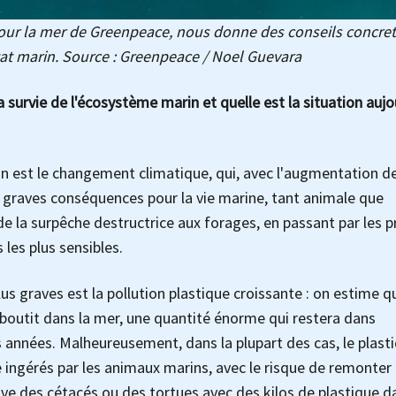
our la mer de Greenpeace, nous donne des conseils concre
tat marin. Source : Greenpeace / Noel Guevara
a survie de l'écosystème marin et quelle est la situation aujo
n est le changement climatique, qui, avec l'augmentation d
e graves conséquences pour la vie marine, tant animale que
 la surpêche destructrice aux forages, en passant par les p
les plus sensibles.
lus graves est la pollution plastique croissante : on estime q
aboutit dans la mer, une quantité énorme qui restera dans
années. Malheureusement, dans la plupart des cas, le plast
 ingérés par les animaux marins, avec le risque de remonter 
uve des cétacés ou des tortues avec des kilos de plastique d