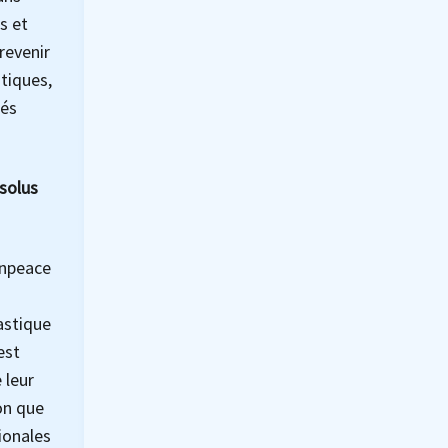
s et
revenir
tiques,
lés
ésolus
enpeace
lastique
est
 leur
on que
ionales