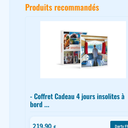
Produits recommandés
- Coffret Cadeau 4 jours insolites à
bord ...
219.90
Darty F
€