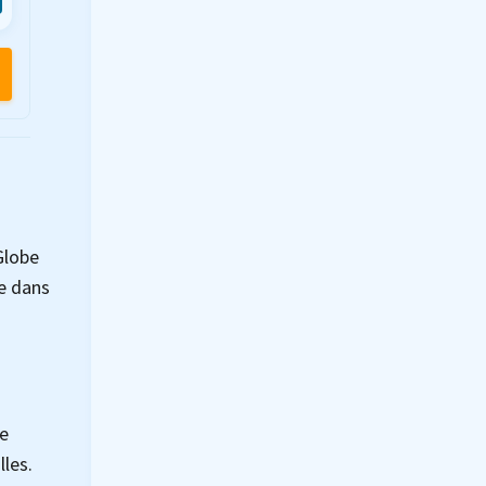
Globe
e dans
de
lles.