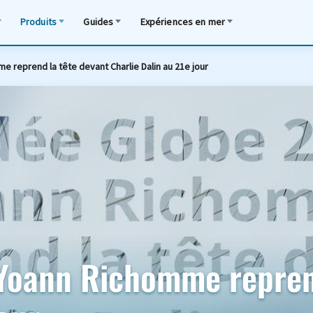
Produits
Guides
Expériences en mer
 reprend la tête devant Charlie Dalin au 21e jour
Yoann Richomme reprend