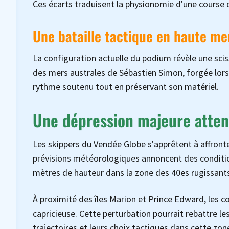
Ces écarts traduisent la physionomie d'une course q
Une bataille tactique en haute me
La configuration actuelle du podium révèle une sciss
des mers australes de Sébastien Simon, forgée lors
rythme soutenu tout en préservant son matériel.
Une dépression majeure atten
Les skippers du Vendée Globe s'apprêtent à affront
prévisions météorologiques annoncent des condition
mètres de hauteur dans la zone des 40es rugissant
À proximité des îles Marion et Prince Edward, les 
capricieuse. Cette perturbation pourrait rebattre le
trajectoires et leurs choix tactiques dans cette zo