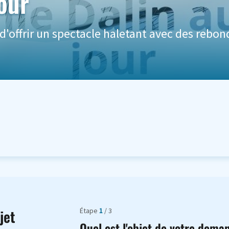
jour
d'offrir un spectacle haletant avec des rebo
Étape
1
/ 3
jet
Quel est l'objet de votre dema