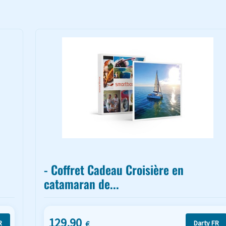
- Coffret Cadeau Croisière en
catamaran de...
129.90
R
Darty FR
€