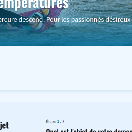
températures
rcure descend. Pour les passionnés désireux 
Étape
1
/ 3
jet
Quel est l'objet de votre dema