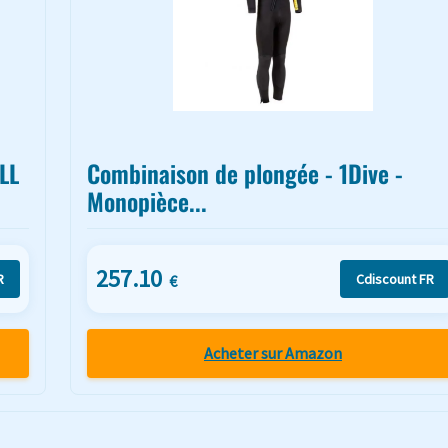
LL
Combinaison de plongée - 1Dive -
Monopièce...
257.10
R
Cdiscount FR
€
Acheter sur Amazon