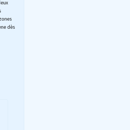
deux
s
 zones
ène dès
e