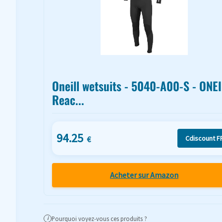
Oneill wetsuits - 5040-A00-S - ONEI
Reac...
94.25
Cdiscount F
€
Acheter sur Amazon
Pourquoi voyez-vous ces produits ?
i