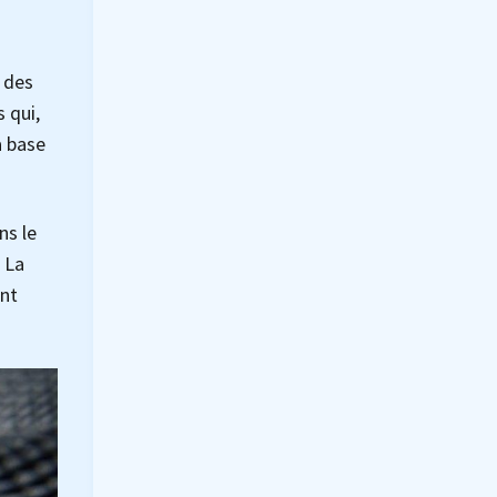
 des
 qui,
a base
ns le
 La
ant