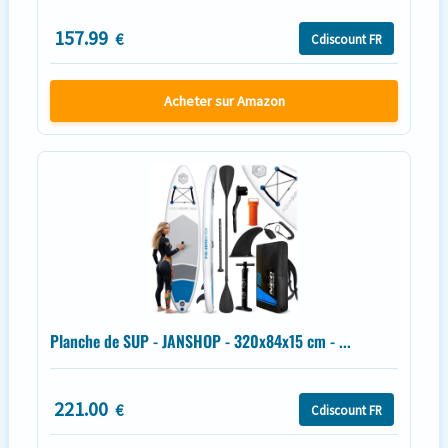
157.99
€
Cdiscount FR
Acheter sur Amazon
Planche de SUP - JANSHOP - 320x84x15 cm - ...
221.00
€
Cdiscount FR