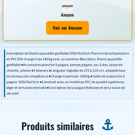
Amazon
Voir sur Amazon
Description de Stand up paddle gonflable 305x76x15cm Planche de surf portative
en PVC EVA charge max 140 kg avec accessoires-Bleu blanc Stand up paddle
gonflable ●Accessoires:planche à pagaie, pompe,pagaie, sac à dos, laisse de
cheville, aileron ●3 Ailerons ●Longueur réglable de 170 à 210 cm, adaptée tous
les niveaux de compétence ●Charge maximale :140 kg ●Taille de la planche à
pagaie: 305x76x15cm ●Construit avec un matériau PVC de qualité supérieure,
léger et de haute intensité ●Conception de la pagaie flottante et de la laisse de
sécurité
Produits similaires