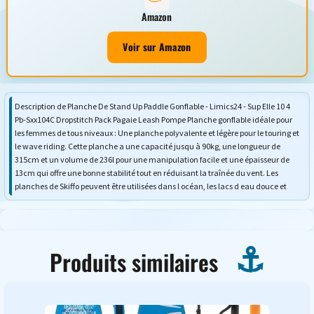
Amazon
Voir sur Amazon
Description de Planche De Stand Up Paddle Gonflable - Limics24 - Sup Elle 10 4
Pb-Sxx104C Dropstitch Pack Pagaie Leash Pompe Planche gonflable idéale pour
les femmes de tous niveaux : Une planche polyvalente et légère pour le touring et
le wave riding. Cette planche a une capacité jusqu à 90kg, une longueur de
315cm et un volume de 236l pour une manipulation facile et une épaisseur de
13cm qui offre une bonne stabilité tout en réduisant la traînée du vent. Les
planches de Skiffo peuvent être utilisées dans l océan, les lacs d eau douce et
Produits similaires