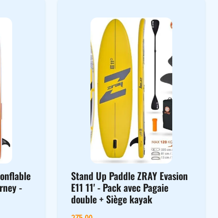
onflable
Stand Up Paddle ZRAY Evasion
rney -
E11 11' - Pack avec Pagaie
double + Siège kayak
275,00