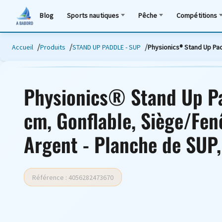
Blog
Sports nautiques
Pêche
Compétitions
Accueil
Produits
STAND UP PADDLE - SUP
Physionics® Stand Up Pa
Physionics® Stand Up P
cm, Gonflable, Siège/Fe
Argent - Planche de SUP
Référence : 4056282473670