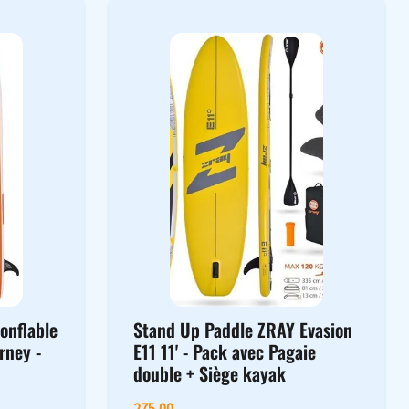
onflable
Stand Up Paddle ZRAY Evasion
rney -
E11 11' - Pack avec Pagaie
double + Siège kayak
275,00