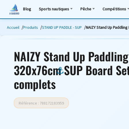
Blog
Sports nautiques
Pêche
Compétitions
Accueil
Produits
STAND UP PADDLE - SUP
NAIZY Stand Up Paddling
NAIZY Stand Up Paddling
320x76cm SUP Board Set 
complets
Référence : 788172183959