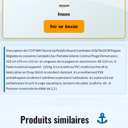
Amazon
Voir sur Amazon
Description de COSTWAY Stand Up Paddle Board Gonflable 320x76x15CM Pagaie
Réglable Accessoires Complets Sac Portable Aileron Central Plage Dimensions :
320 cm x76 cm x15 cm ☺Longueur de la pagaie en aluminium: 60-210 cm ☺
Poids maximal supporté : 120 kg ☺Le matériau PVC multicouches et la
fabrication en Drop-Stitch le rendent résistant ☺Le revêtement EVA
antidérapant améliore l'adhérence pendant l'utilisation ☺La planche est
parfaite pour le surf, le yoga aquatique, les bains de soleil, la pêche, etc ☺
Pression maximale de débit de 2,2 L
Produits similaires