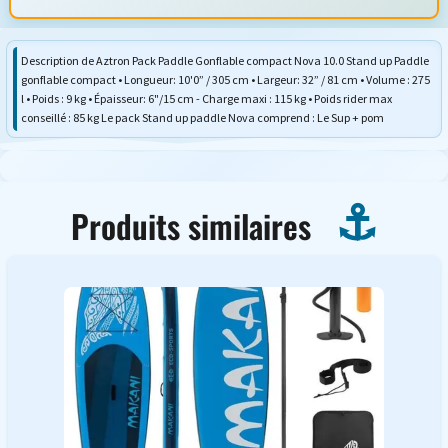
Description de Aztron Pack Paddle Gonflable compact Nova 10.0 Stand up Paddle
gonflable compact • Longueur: 10'0” / 305 cm • Largeur: 32” / 81 cm • Volume : 275
l • Poids : 9 kg • Épaisseur: 6"/15 cm - Charge maxi : 115 kg • Poids rider max
conseillé : 85 kg Le pack Stand up paddle Nova comprend : Le Sup + pom
Produits similaires