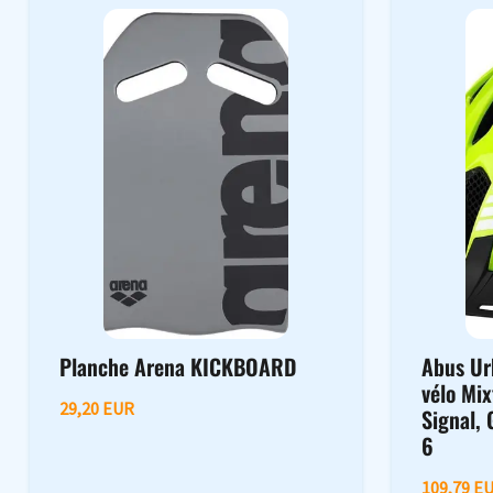
Planche Arena KICKBOARD
Abus Ur
vélo Mix
29,20 EUR
Signal,
6
109,79 E