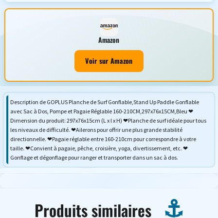
Amazon
Voir sur Amazon
Description de GOPLUS Planche de Surf Gonflable,Stand Up Paddle Gonflable
avec Sac à Dos, Pompe et Pagaie Réglable 160-210CM,297x76x15CM,Bleu ❤
Dimension du produit: 297x76x15cm (L x l x H) ❤Planche de surf idéale pour tous
les niveaux de difficulté. ❤Ailerons pour offrir une plus grande stabilité
directionnelle. ❤Pagaie réglable entre 160-210cm pour correspondre à votre
taille. ❤Convient à pagaie, pêche, croisière, yoga, divertissement, etc. ❤
Gonflage et dégonflage pour ranger et transporter dans un sac à dos.
Produits similaires