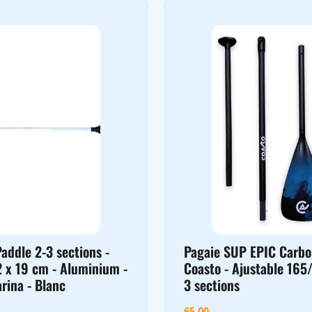
addle 2-3 sections -
Pagaie SUP EPIC Carb
2 x 19 cm - Aluminium -
Coasto - Ajustable 165
rina - Blanc
3 sections
65,00