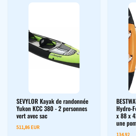
SEVYLOR Kayak de randonnée
BESTWAY
Yukon KCC 380 - 2 personnes
Hydro-Fo
vert avec sac
x 88 x 4
une po
511,86 EUR
134,92