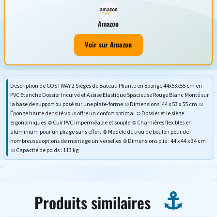
Amazon
Voir sur Amazon
Description de COSTWAY 2 Sièges de Bateau Pliante en Éponge 44x53x55 cm en
PVC Etanche Dossier Incurvé et Assise Elastique Spacieuse Rouge Blanc Monté sur
la base de support ou posé sur une plate-forme ☺Dimensions: 44 x 53 x 55 cm ☺
Éponge haute densité vous offre un confort optimal ☺Dossier et le siège
ergonomiques ☺Cuir PVC imperméable et souple ☺Charnières flexibles en
aluminium pour un pliage sans effort ☺Modèle de trou de boulon pour de
nombreuses options de montage universelles ☺Dimensions plié : 44 x 44 x 34 cm
☺Capacité de poids : 113 kg
Produits similaires