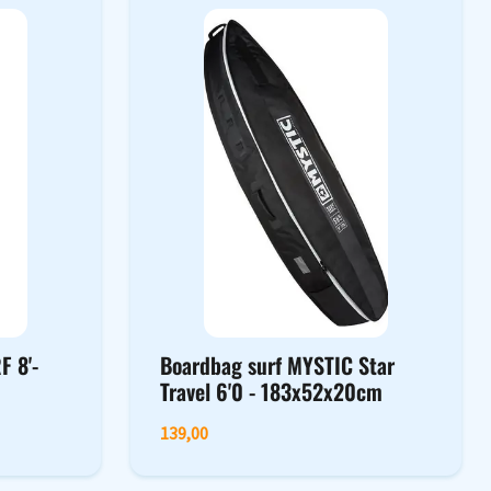
F 8'-
Boardbag surf MYSTIC Star
Travel 6'0 - 183x52x20cm
139,00