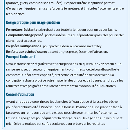
(palmes, gilets, combinaisons roulées). L'espace intérieur optimisé permet
d'organiser l'équipement sans forcer la fermeture, et limite les frottements entre
les planches.
Design pratique pour usage quotidien
Fermeture résistante :
zip robuste sur toute la longueur pour un accès facile.
Compartimentage pensé :
poches intérieures ou séparateurs possibles pour isoler
planches et accessoires.
Poignées multipositions :
pour porter à deux ou comme sac trolley.
Renforts aux points d'usure :
base et angles protégés contre l'abrasion.
Pourquoi l'acheter ?
Si vous transportez régulièrement deux planches ou que vous avez besoin d'un
rangement sécurisé pour un équipement volumineux, cette boardbag offre le
compromis idéal entre capacité, protection et facilité de déplacement. Sa
conception robuste protège votre matériel des chocs et de l'usure, tandis que les
roulettes et les poignées améliorent nettement la maniabilité au quotidien.
Conseil d'utilisation
Avant chaque voyage, rincez les planches à l'eau douce et laissez-les sécher
pour éviter l'humidité à l'intérieur de la housse. Positionnez une planche face à
face avec un rembourrage entre elles si possible pour limiter les frottements.
Utilisez les poignées pour équilibrer la charge lors du levage dans un véhicule et
privilégiez le roulage sur surfaces planes pour préserver les roulettes.