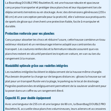
La Boardbag DOUBLE PRO Roulettes XL est une housse robuste et spacieuse
conçue pour transporter et protéger deux planches et leur équipement lors de
déplacements terrestres ou en stockage. Avec des dimensions généreuses (255 x
80 cm) et une conception pensée pour la praticité, elle s'adresse aux pratiquants
de sports de glisse qui cherchent une protection fiable, facile à manipuler et
durable.
Protection renforcée pour vos planches
Conçue pour absorber les chocs et réduire l'usure, cette housse combine un tissu
extérieur résistant et un rembourrage interne adapté aux contraintes du
transport. Les coutures renforcées et la fermeture robuste assurent que vos
planches restent en sécurité pendant les trajets en voiture, en van ou lors du
rangement à la maison.
Maniabilité optimale grâce aux roulettes intégrées
Les roulettes intégrées facilitent le déplacement de la housse même chargée.
Plus besoin de porter la charge sur de longues distances : glissez la housse sur sol
plat pour un transport fluide vers la plage, le parking ou le local de stockage.
Poignées positionnées stratégiquement permettent de la soulever aisément pour
la poser dans un coffre ou un rangement élevé.
Capacité XL pour double équipement
Avec une longueur de 255 cm et une largeur de 80 cm, la Boardbag DOUBLE PRO
Roulettes XL accueille deux planches volumineuses, leurs ailerons et accessoires