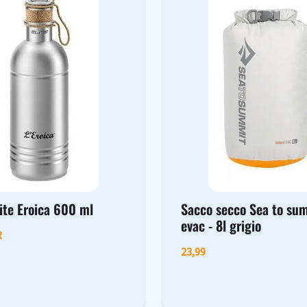
ite Eroica 600 ml
Sacco secco Sea to s
evac - 8l grigio
R
23,99