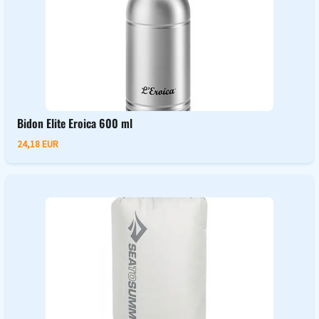
Bidon Elite Eroica 600 ml
24,18 EUR