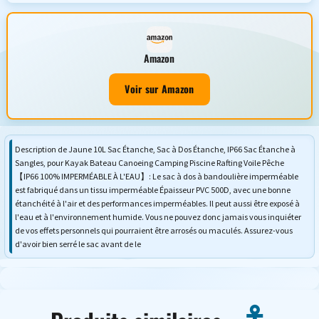
Amazon
Voir sur Amazon
Description de Jaune 10L Sac Étanche, Sac à Dos Étanche, IP66 Sac Étanche à
Sangles, pour Kayak Bateau Canoeing Camping Piscine Rafting Voile Pêche
【IP66 100% IMPERMÉABLE À L'EAU】: Le sac à dos à bandoulière imperméable
est fabriqué dans un tissu imperméable Épaisseur PVC 500D, avec une bonne
étanchéité à l'air et des performances imperméables. Il peut aussi être exposé à
l'eau et à l'environnement humide. Vous ne pouvez donc jamais vous inquiéter
de vos effets personnels qui pourraient être arrosés ou maculés. Assurez-vous
d'avoir bien serré le sac avant de le