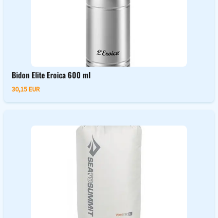
Bidon Elite Eroica 600 ml
30,15 EUR