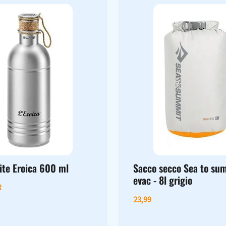
ite Eroica 600 ml
Sacco secco Sea to s
evac - 8l grigio
R
23,99