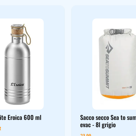
ite Eroica 600 ml
Sacco secco Sea to s
evac - 8l grigio
R
23,99