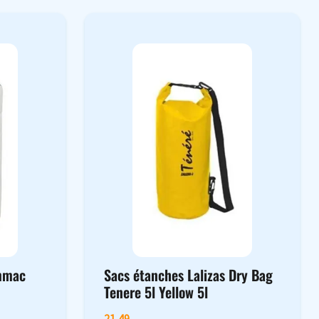
ummac
Sacs étanches Lalizas Dry Bag
Tenere 5l Yellow 5l
21,49