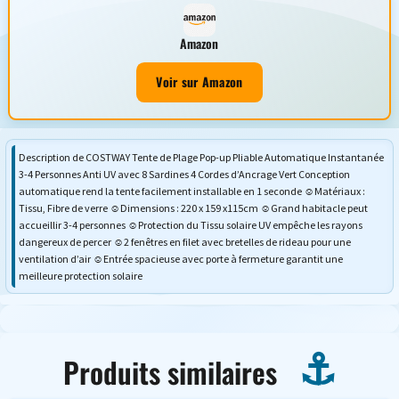
Amazon
Voir sur Amazon
Description de COSTWAY Tente de Plage Pop-up Pliable Automatique Instantanée
3-4 Personnes Anti UV avec 8 Sardines 4 Cordes d’Ancrage Vert Conception
automatique rend la tente facilement installable en 1 seconde ☺Matériaux :
Tissu, Fibre de verre ☺Dimensions : 220 x 159 x115cm ☺Grand habitacle peut
accueillir 3-4 personnes ☺Protection du Tissu solaire UV empêche les rayons
dangereux de percer ☺2 fenêtres en filet avec bretelles de rideau pour une
ventilation d’air ☺Entrée spacieuse avec porte à fermeture garantit une
meilleure protection solaire
Produits similaires