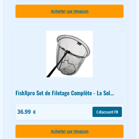
Acheter sur Amazon
FishXpro Set de Filetage Complète - La Sol...
36.99
€
Cdiscount FR
Acheter sur Amazon