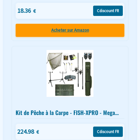
18.36
€
Cdiscount FR
Acheter sur Amazon
Kit de Pêche à la Carpe - FISH-XPRO - Mega...
224.98
€
Cdiscount FR