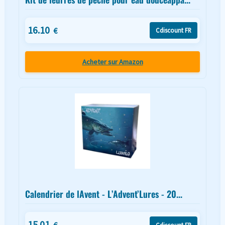
16.10
€
Cdiscount FR
Acheter sur Amazon
Calendrier de lAvent - L’Advent’Lures - 20...
15.01
Cdiscount FR