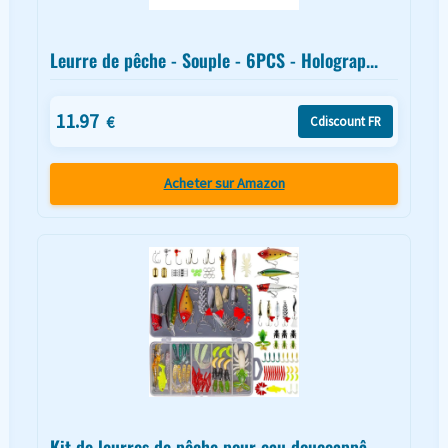
Leurre de pêche - Souple - 6PCS - Holograp...
11.97
€
Cdiscount FR
Acheter sur Amazon
Kit de leurres de pêche pour eau douceappâ...