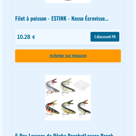
Filet à poisson - ESTINK - Nasse Écrevisse...
10.28
€
Cdiscount FR
Acheter sur Amazon
5 Pcs Leurres de Pêche BrochetLeurre Broch...