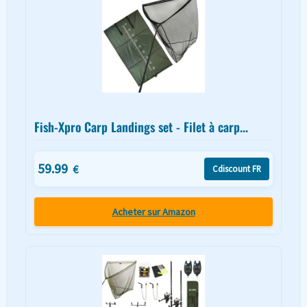
Fish-Xpro Carp Landings set - Filet à carp...
59.99
€
Cdiscount FR
Acheter sur Amazon