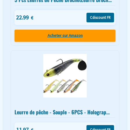
22.99
€
Cdiscount FR
Acheter sur Amazon
Leurre de pêche - Souple - 6PCS - Holograp...
11.97
€
Cdiscount FR