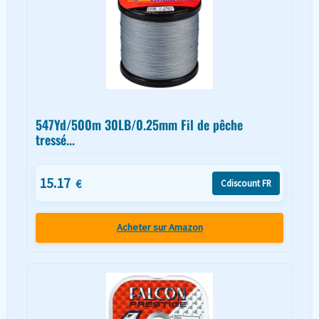
547Yd/500m 30LB/0.25mm Fil de pêche
tressé...
15.17
€
Cdiscount FR
Acheter sur Amazon