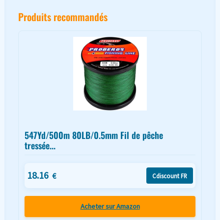
Produits recommandés
547Yd/500m 80LB/0.5mm Fil de pêche
tressée...
18.16
€
Cdiscount FR
Acheter sur Amazon