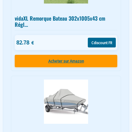
vidaXL Remorque Bateau 302x1005x43 cm
Régl...
82.78
€
Cdiscount FR
Acheter sur Amazon