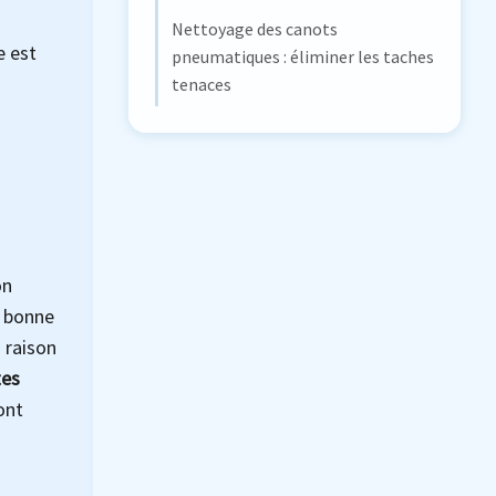
Nettoyage des canots
e est
pneumatiques : éliminer les taches
tenaces
on
e bonne
n raison
tes
ont