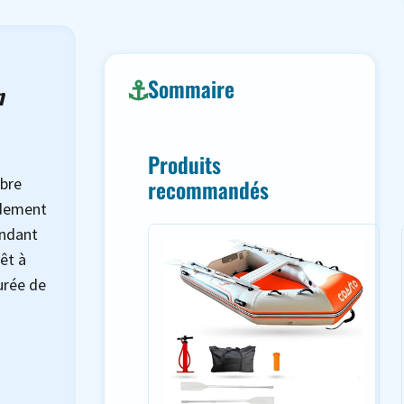
Sommaire
n
Produits
mbre
recommandés
pidement
ndant
rêt à
urée de