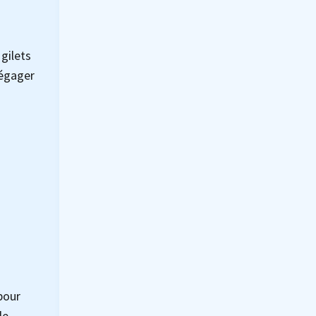
gilets
égager
pour
le