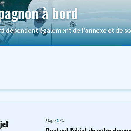
pagnon à bord
 bord dépendent également de l'annexe et de s
Étape
1
/ 3
jet
Quel est l'objet de votre dema