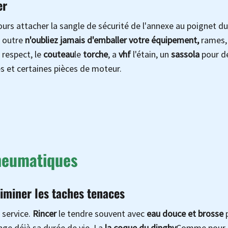
er
ours attacher la sangle de sécurité de l'annexe au poignet du
n outre
n'oubliez jamais d'emballer votre équipement,
rames, 
 respect, le
couteau
le
torche
, a
vhf
l'étain, un
sassola
pour d
es et certaines pièces de moteur.
iminer les taches tenaces
 service.
Rincer
le tendre souvent avec
eau douce et brosse
longe déjà sa durée de vie. La
la coque du dinghy
Comme pour 