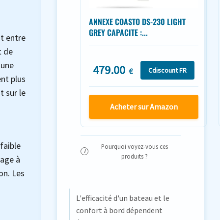
ANNEXE COASTO DS-230 LIGHT
GREY CAPACITE :...
t entre
t de
 une
479.00
Cdiscount FR
€
ent plus
t sur le
Acheter sur Amazon
faible
Pourquoi voyez-vous ces
i
produits ?
lage à
on. Les
L'efficacité d'un bateau et le
confort à bord dépendent