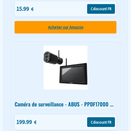
15.99
€
Cdiscount FR
Acheter sur Amazon
Caméra de surveillance - ABUS - PPDF17000 ...
199.99
€
Cdiscount FR