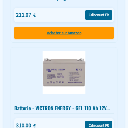
211.07
€
Cdiscount FR
Acheter sur Amazon
Batterie - VICTRON ENERGY - GEL 110 Ah 12V...
310.00
€
Cdiscount FR