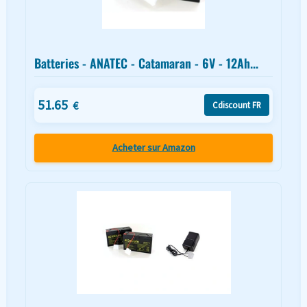
Batteries - ANATEC - Catamaran - 6V - 12Ah...
51.65
€
Cdiscount FR
Acheter sur Amazon