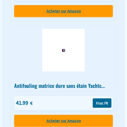
Acheter sur Amazon
Antifouling matrice dure sans étain Yachtc...
41.99
€
Fnac FR
Acheter sur Amazon