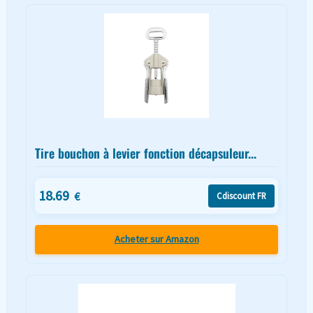
Tire bouchon à levier fonction décapsuleur...
18.69
€
Cdiscount FR
Acheter sur Amazon