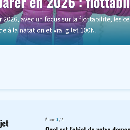
arer en 2026 : flottabil
026, avec un focus sur la flottabilité, les cer
e à la natation et vrai gilet 100N.
Étape
1
/ 3
jet
Quel est l'objet de votre dema