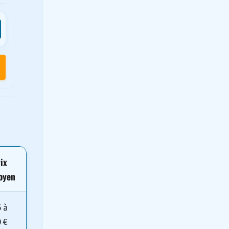
ix
oyen
 à
 €