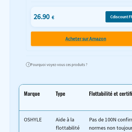
26.90
Cdiscount F
€
Acheter sur Amazon
Pourquoi voyez-vous ces produits ?
i
Marque
Type
Flottabilité et certif
OSHYLE
Aide à la
Pas de 100N confir
flottabilité
normes non toujou