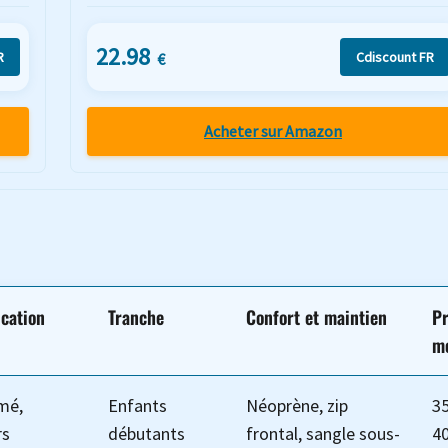
22.98
R
Cdiscount FR
€
Acheter sur Amazon
ication
Tranche
Confort et maintien
Pr
m
mé,
Enfants
Néoprène, zip
35
rs
débutants
frontal, sangle sous-
40