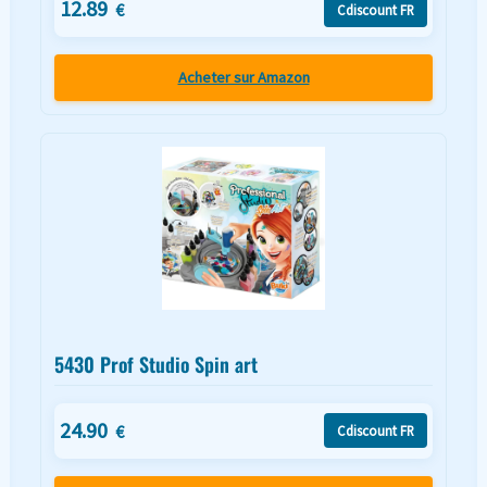
12.89
€
Cdiscount FR
Acheter sur Amazon
5430 Prof Studio Spin art
24.90
€
Cdiscount FR