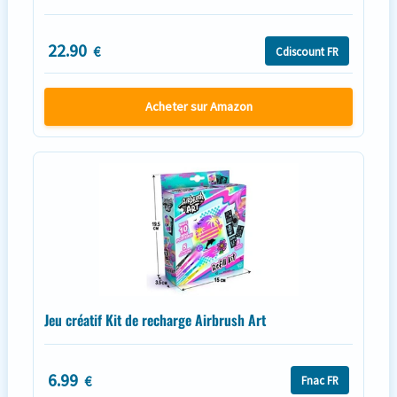
22.90
€
Cdiscount FR
Acheter sur Amazon
Jeu créatif Kit de recharge Airbrush Art
6.99
€
Fnac FR