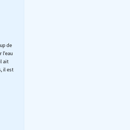
oup de
 l'eau
l ait
 il est