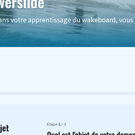
werslide
dans votre apprentissage du wakeboard, vous
Étape
1
/ 3
jet
Quel est l'objet de votre dema