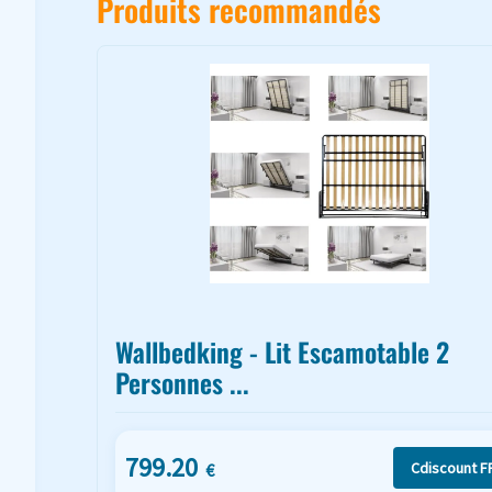
Produits recommandés
Wallbedking - Lit Escamotable 2
Personnes ...
799.20
Cdiscount F
€