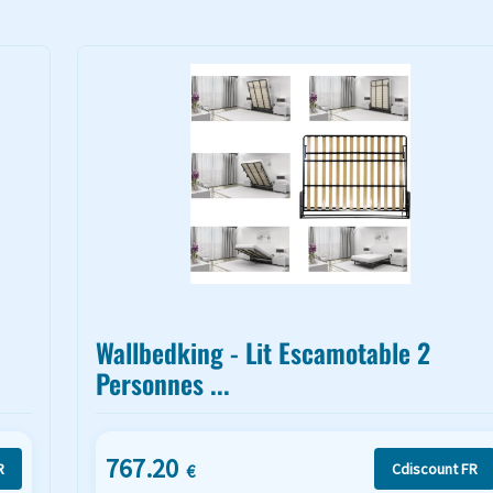
Wallbedking - Lit Escamotable 2
Personnes ...
767.20
R
Cdiscount FR
€