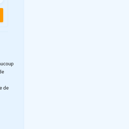
eaucoup
de
ue de