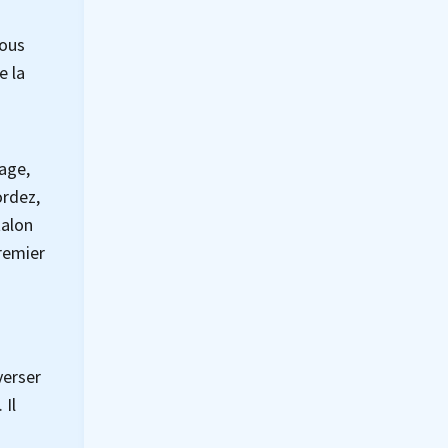
vous
e la
lage,
ordez,
talon
remier
verser
 Il