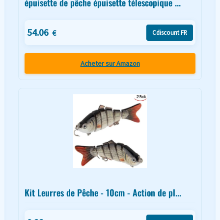
épuisette de pêche épuisette télescopique ...
54.06
€
Cdiscount FR
Acheter sur Amazon
Kit Leurres de Pêche - 10cm - Action de pl...