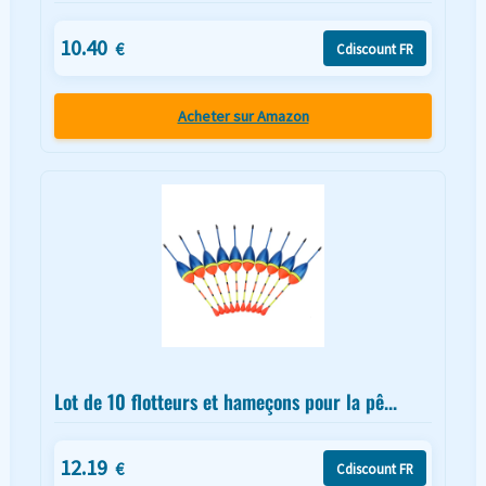
10.40
€
Cdiscount FR
Acheter sur Amazon
Lot de 10 flotteurs et hameçons pour la pê...
12.19
€
Cdiscount FR