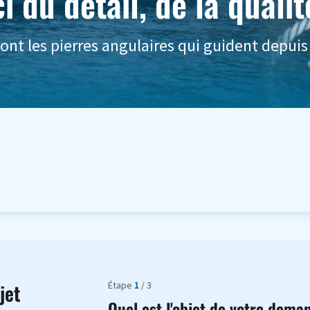
i du détail, de la qualit
sont les pierres angulaires qui guident depuis
Étape
1
/ 3
jet
Quel est l'objet de votre dema