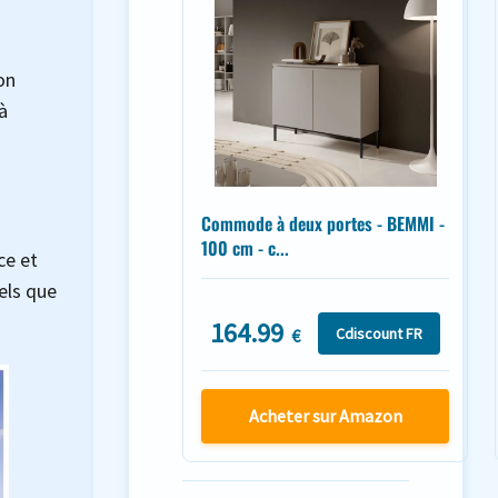
on
à
Commode à deux portes - BEMMI -
100 cm - c...
ce et
els que
164.99
Cdiscount FR
€
Acheter sur Amazon